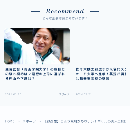
Recommend
こんな記事も読まれています！
原晋監督（青山学院大学）の奥様と
佐々木麟太郎選手が米名門スタ
の馴れ初めは？理想の上司に選ばれ
ォード大学へ進学！英語が得意
る理由や学歴は？
は花巻東高校の監督！
2024.01.20
スポーツ
2024.02.21
HOME
スポーツ
【顔画像】エルフ荒川がかわいい！ギャルの美人三姉妹
＞
＞