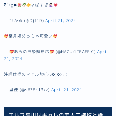
₹˝ｬʓ✖︎
ゃばすぎ
— ひかる (@Djf1D)
April 21, 2024
葉月姫めっちゃ可愛い
—
あらめろ姫鮮魚店
(@HAZUKITRAFFIC)
April
21, 2024
沖縄仕様のネイルｶﾜ(ˊ⸝⸝o̴̶̷ ̫ o̴̶̷⸝⸝ˋ)
— 里佳 (@s638413kz)
April 21, 2024
エルフ荒川はギャルの美人三姉妹と話