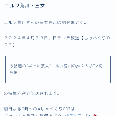
エルフ荒川・三女
エルフ荒川さんの三女さんは初登場です。
２０２４年４月２９日、日テレ系放送【しゃべくり０
０７】
今話題の”ギャル芸人”エルフ荒川の妹２人がTV初
登場！！
の特集内容で放送されます。
明日よる9時～の#しゃべくり007は
ギャルキャラで人気爆上がり中
#エルフ
さん