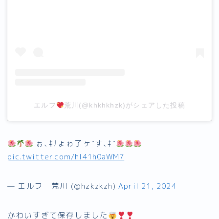
エルフ
荒川(@khkhkhzk)がシェアした投稿
ぉ､ｷﾅょゎ了ヶ″す､ｷ″
pic.twitter.com/hI41h0aWM7
— エルフ 荒川 (@hzkzkzh)
April 21, 2024
かわいすぎて保存しました