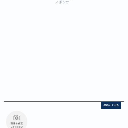
スポンサー
e
t
l
e
y
b
er
n
Li
o
a
n
o
k
k
ABOUT ME