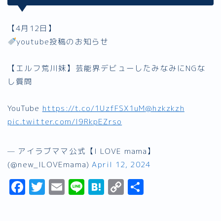
【4月12日】
youtube投稿のお知らせ
【エルフ荒川妹】芸能界デビューしたみなみにNGな
し質問
YouTube
https://t.co/1UzfFSX1uM
@hzkzkzh
pic.twitter.com/I9RkpEZrso
— アイラブママ公式【I LOVE mama】
(@new_ILOVEmama)
April 12, 2024
F
T
E
Li
H
C
共
a
w
m
n
a
o
有
c
it
ai
e
t
p