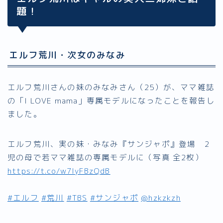
題！
エルフ荒川・次女のみなみ
エルフ荒川さんの妹のみなみさん（25）が、ママ雑誌
の「I LOVE mama」専属モデルになったことを報告し
ました。
エルフ荒川、実の妹・みなみ『サンジャポ』登場 2
児の母で若ママ雑誌の専属モデルに（写真 全2枚）
https://t.co/w7IyFBzQdB
#エルフ
#荒川
#TBS
#サンジャポ
@hzkzkzh