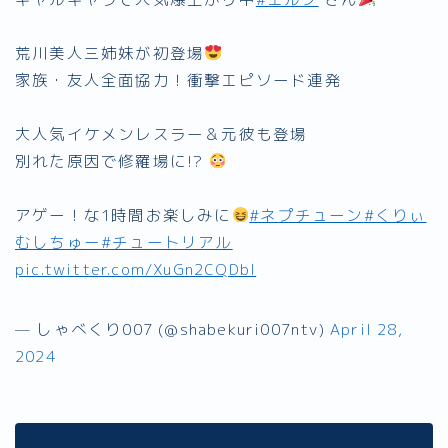
荒川美人三姉妹が初登場
家族・友人全面協力！衝撃エピソード連発
大人気イケメンレスラー＆元彼も登場
別れた原因で修羅場に!?
アゲー！な1時間お楽しみに
#ネプチューン
#くりぃ
むしちゅー
#チュートリアル
pic.twitter.com/XuGn2CQDbl
— しゃべくり007 (@shabekuri007ntv)
April 28,
2024