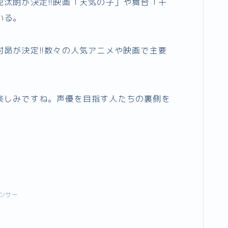
汰朗が決定!!映画「天気の子」や舞台「千
いる。
昴が決定!!数々の人気アニメや映画で主要
楽しみですね。声優を目指す人たちの裏側を
ンサー