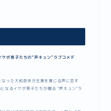
ケボ男子たちの“声キュン”ラブコメデ
となった大和奈央が主演を演じる声に恋す
補となるイケボ男子たちが贈る “声キュン”ラ