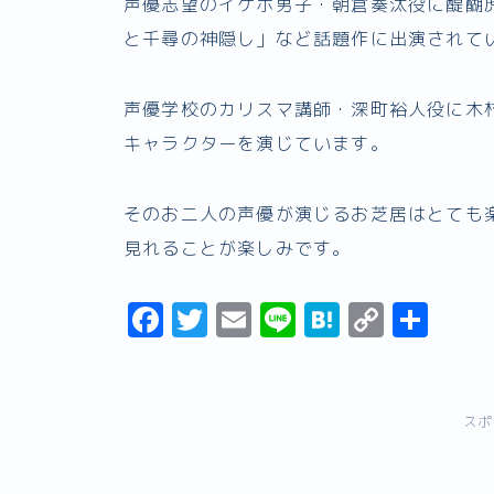
声優志望のイケボ男子・朝倉奏汰役に醍醐虎
と千尋の神隠し」など話題作に出演されて
声優学校のカリスマ講師・深町裕人役に木村
キャラクターを演じています。
そのお二人の声優が演じるお芝居はとても
見れることが楽しみです。
F
T
E
Li
H
C
共
a
w
m
n
a
o
有
c
it
ai
e
t
p
e
t
l
e
y
スポ
b
er
n
Li