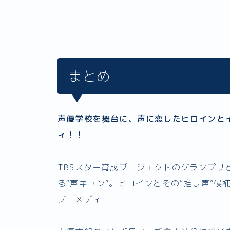
まとめ
声優学校を舞台に、声に恋したヒロインとイ
ィ！！
TBSスター育成プロジェクトのグランプリ
る“声キュン”。ヒロインとその“推し声”候
ブコメディ！