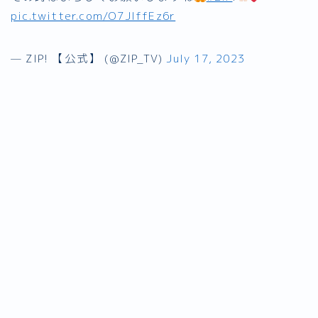
pic.twitter.com/O7JIffEz6r
— ZIP! 【公式】 (@ZIP_TV)
July 17, 2023