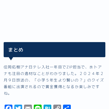
まとめ
住岡佑樹アナ日テレ入社一年目でZIP担当で、水卜ア
ナも注目の逸材なことがわかりました。２０２４年２
月９日放送の、「小学５年生より賢いの？」のクイズ
番組に出演されるので賞金獲得となるか楽しみです
ね。
F
T
E
Li
H
C
共