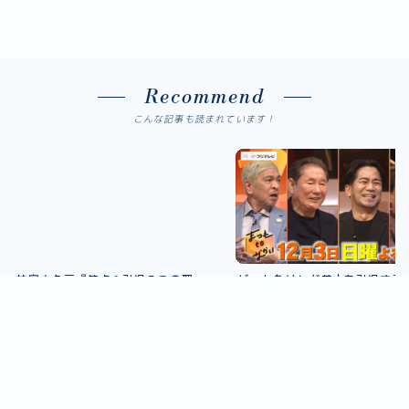
Recommend
こんな記事も読まれています！
林家木久扇『笑点』引退３つの理
ビートたけしが芸人を引退する
由！木久蔵ラーメンや親子関係につ
の理由。噂の真相を徹底調査！
いて調査！！
2024.06.18
エンタメ
2023.12.01