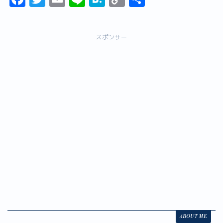
a
w
m
n
a
o
有
c
it
ai
e
t
p
スポンサー
e
t
l
e
y
b
er
n
Li
o
a
n
o
k
k
ABOUT ME