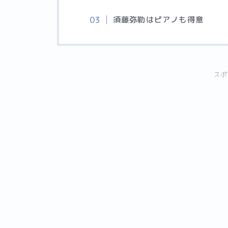
須藤弥勒はピアノも得意
スポ