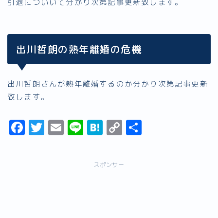
引退についいて分かり次第記事更新致します。
出川哲朗の熟年離婚の危機
出川哲朗さんが熟年離婚するのか分かり次第記事更新
致します。
F
T
E
Li
H
C
共
a
w
m
n
a
o
有
c
it
ai
e
t
p
スポンサー
e
t
l
e
y
b
er
n
Li
o
a
n