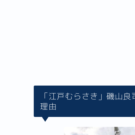
「江戸むらさき」磯山良
理由