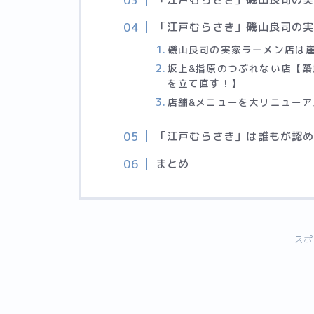
「江戸むらさき」磯山良司の
磯山良司の実家ラーメン店は
坂上&指原のつぶれない店【
を立て直す！】
店舗&メニューを大リニューア
「江戸むらさき」は誰もが認
まとめ
スポ