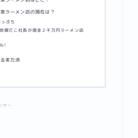
実家ラーメン店の現在は？
崖っぷち
築地銀だこ社長が借金２千万円ラーメン店
ル!
める実力派
ンサー