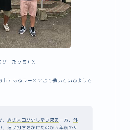
（ザ・たっち）X
総市にあるラーメン店で働いているようで
が、
周辺人口が少しずつ減る
一方、
外
り。追い打ちをかけたのが３年前の９