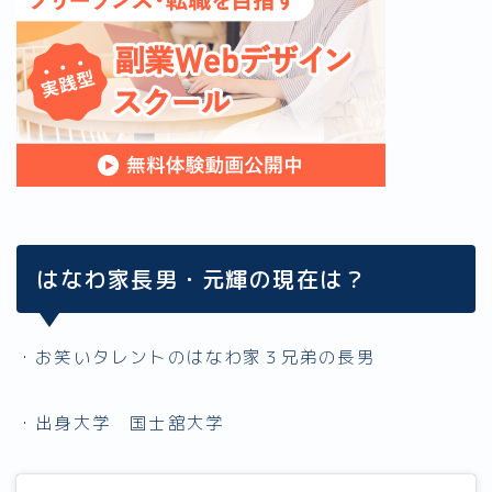
はなわ家長男・元輝の現在は？
・お笑いタレントのはなわ家３兄弟の長男
・出身大学 国士舘大学