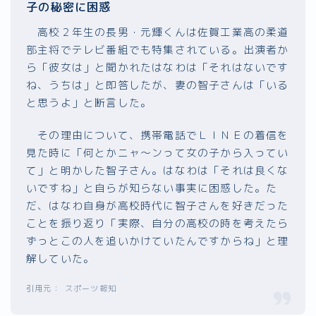
子の秘密に困惑
高校２年生の長男・元輝くんは佐賀工業高の柔道
部主将でテレビ番組でも特集されている。出演者か
ら「彼女は」と聞かれたはなわは「それはないです
ね、うちは」と即答したが、妻の智子さんは「いる
と思うよ」と断言した。
その理由について、携帯電話でＬＩＮＥの着信を
見た時に「何とかニャ～ンって女の子から入ってい
て」と明かした智子さん。はなわは「それは良くな
いですね」と自らが知らない事実に困惑した。た
だ、はなわ自身が高校時代に智子さんを好きだった
ことを振り返り「実際、自分の高校の時を考えたら
ずっとこの人を追いかけていたんですからね」と理
解していた。
スポーツ報知