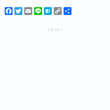
F
T
E
Li
H
C
共
a
w
m
n
a
o
有
c
it
ai
e
t
p
スポンサー
e
t
l
e
y
b
er
n
Li
o
a
n
o
k
k