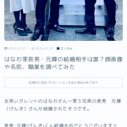
2023.10.21
2024.01.21
エンタメ
はなわ家長男・元輝の結婚相手は誰？顔画像
や名前、職業を調べてみた
記事内に商品プロモーションを含む場合があります
お笑いタレントのはなわさん一家３兄弟の長男 元輝
（げんき）さんが結婚されたそうです。
長男･元輝(げんき)くん結婚おめでとうございます︎‼︎