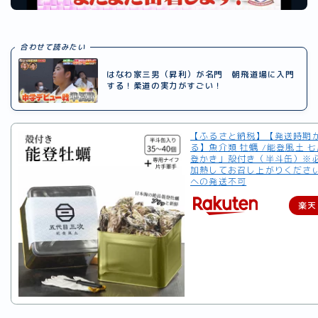
合わせて読みたい
はなわ家三男（昇利）が名門 朝飛道場に入門
する！柔道の実力がすごい！
【ふるさと納税】【発送時期
る】魚介類 牡蠣 /能登風土 
登かき」殻付き（半斗缶）※
加熱してお召し上がりくださ
への発送不可
楽天